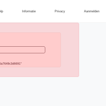
lp
Informatie
Privacy
Aanmelden
: "6a7649c3d6691"